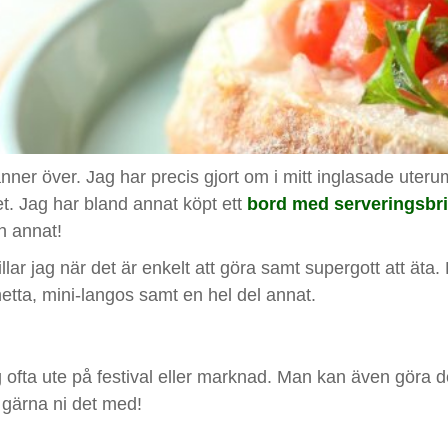
vänner över. Jag har precis gjort om i mitt inglasade uteru
set. Jag har bland annat köpt ett
bord med serveringsbr
h annat!
illar jag när det är enkelt att göra samt supergott att äta
tta, mini-langos samt en hel del annat.
ag ofta ute på festival eller marknad. Man kan även göra
r gärna ni det med!