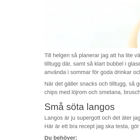
Till helgen så planerar jag att ha lite 
tilltugg där, samt så klart bubbel i gla
använda i sommar för goda drinkar oc
När det gäller snacks och tilltugg, så g
chips med löjrom och smetana, brusche
Små söta langos
Langos är ju supergott och det äter j
Här är ett bra recept jag ska testa, gö
Du behöver: