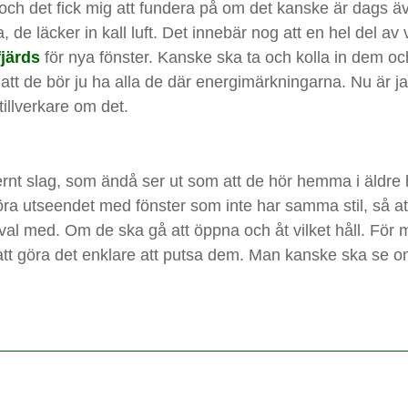
och det fick mig att fundera på om det kanske är dags äve
de läcker in kall luft. Det innebär nog att en hel del av 
järds
för nya fönster. Kanske ska ta och kolla in dem och
att de bör ju ha alla de där energimärkningarna. Nu är j
illverkare om det.
dernt slag, som ändå ser ut som att de hör hemma i äldre 
störa utseendet med fönster som inte har samma stil, så at
 val med. Om de ska gå att öppna och åt vilket håll. För
 att göra det enklare att putsa dem. Man kanske ska se o