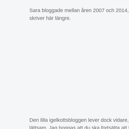
Sara bloggade mellan åren 2007 och 2014, m
skriver här längre.
Den lilla igelkottsbloggen lever dock vidar
lättsam. Jag hoppas att du ska fortsätta att 