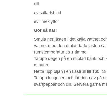
dill
ev salladsblad
ev limeklyftor
Gör så här:
Smula ner jästen i det kalla vattnet och
vattnet med den utblandade jästen samt
rumstemperatur ca 1 timme.
Ta upp degen på en mjölad bänk och kavl
minuter.
Hetta upp oljan i en kastrull till 160–1
Ta upp langosen och låt rinna av på e
svartpeppar och dill. Servera gärna me