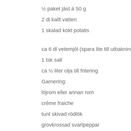
½ paket jäst à 50 g
2 dl kallt vatten
1 skalad kokt potatis
ca 6 dl vetemjöl (spara lite till utbaknin
1 tsk salt
ca ½ liter olja till fritering
Garnering:
löjrom eller annan rom
crème fraiche
tunt skivad rödlök
grovkrossad svartpeppar