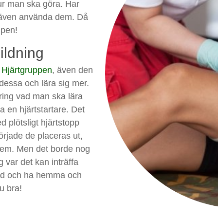
ur man ska göra. Har
 även använda dem. Då
lpen!
ildning
 Hjärtgruppen
, även den
å dessa och lära sig mer.
ring vad man ska lära
a en hjärtstartare. Det
 plötsligt hjärtstopp
örjade de placeras ut,
v dem. Men det borde nog
g var det kan inträffa
ed och ha hemma och
u bra!