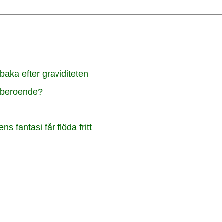
lbaka efter graviditeten
lt beroende?
s fantasi får flöda fritt