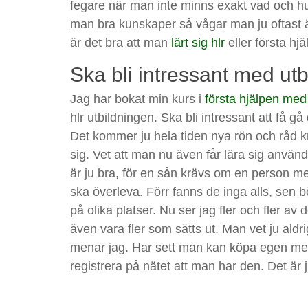
fegare när man inte minns exakt vad och h
man bra kunskaper så vågar man ju oftast
är det bra att man
lärt sig hlr
eller första hjä
Ska bli intressant med utb
Jag har bokat min kurs i
första hjälpen med
hlr utbildningen. Ska bli intressant att få g
Det kommer ju hela tiden nya rön och råd k
sig. Vet att man nu även får lära sig använd
är ju bra, för en sån krävs om en person med
ska överleva. Förr fanns de inga alls, sen b
på olika platser. Nu ser jag fler och fler a
även vara fler som sätts ut. Man vet ju aldri
menar jag. Har sett man kan köpa egen m
registrera på nätet att man har den. Det är j