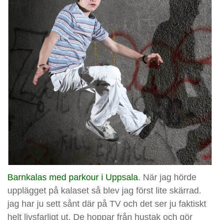
Barnkalas med parkour i Uppsala
. När jag hörde
upplägget på kalaset så blev jag först lite skärrad.
jag har ju sett sånt där på TV och det ser ju faktiskt
helt livsfarligt ut. De hoppar från hustak och gör