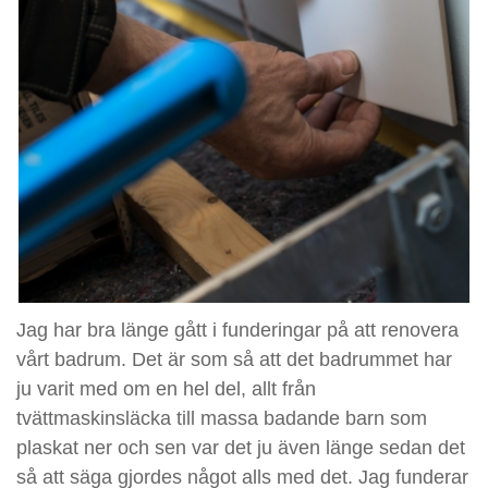
Jag har bra länge gått i funderingar på att renovera
vårt badrum. Det är som så att det badrummet har
ju varit med om en hel del, allt från
tvättmaskinsläcka till massa badande barn som
plaskat ner och sen var det ju även länge sedan det
så att säga gjordes något alls med det. Jag funderar